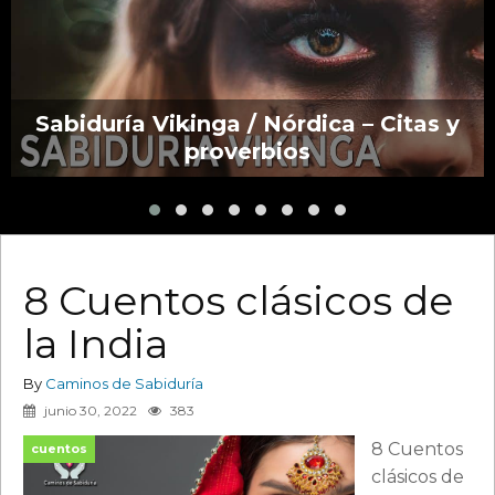
Sabiduría Vikinga / Nórdica – Citas y
proverbios
8 Cuentos clásicos de
la India
By
Caminos de Sabiduría
junio 30, 2022
383
8 Cuentos
cuentos
clásicos de