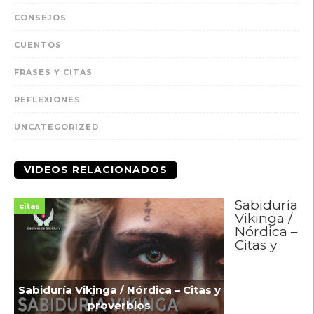
CONSEJOS
CUENTOS
FRASES Y CITAS
REFLEXIONES
UNCATEGORIZED
VIDEOS RELACIONADOS
Sabiduría
citas
Vikinga /
Nórdica –
Citas y
Sabiduría Vikinga / Nórdica – Citas y
proverbios