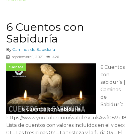
6 Cuentos con
Sabiduría
By
Caminos de Sabiduría
septiembre 1, 2021
426
6 Cuentos
cuentos
con
sabiduría |
Caminos
de
Sabiduría
6 Cuentos con Sabiduría
https://www.youtube.com/watch?v=okAwf08VzJ8
Lista de cuentos con valores incluídos en el video:
01 – Las tres pipas 02 – La tristeza y la furia 03 – El