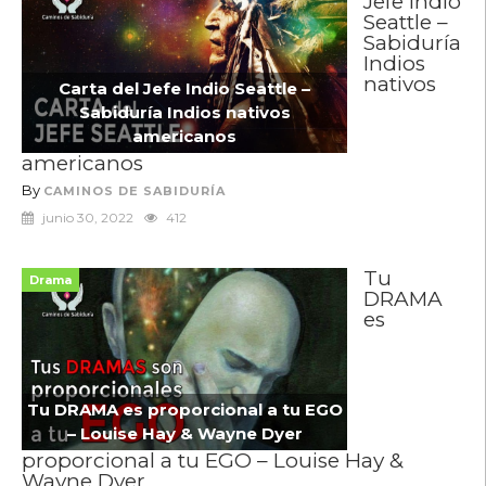
Jefe Indio
Seattle –
Sabiduría
Indios
nativos
Carta del Jefe Indio Seattle –
Sabiduría Indios nativos
americanos
americanos
By
CAMINOS DE SABIDURÍA
junio 30, 2022
412
Tu
Drama
DRAMA
es
Tu DRAMA es proporcional a tu EGO
– Louise Hay & Wayne Dyer
proporcional a tu EGO – Louise Hay &
Wayne Dyer