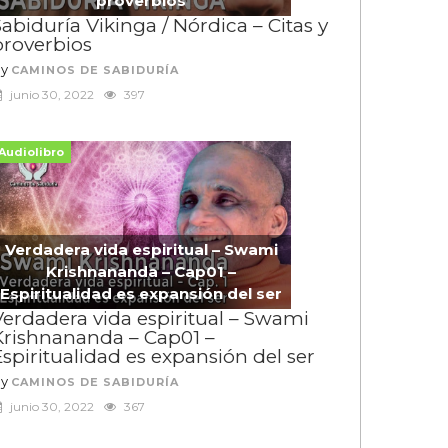
proverbios
abiduría Vikinga / Nórdica – Citas y
proverbios
By
CAMINOS DE SABIDURÍA
junio 30, 2022
397
Audiolibro
Verdadera vida espiritual – Swami
Krishnananda – Cap01 –
Espiritualidad es expansión del ser
Verdadera vida espiritual – Swami
Krishnananda – Cap01 –
spiritualidad es expansión del ser
By
CAMINOS DE SABIDURÍA
junio 30, 2022
367