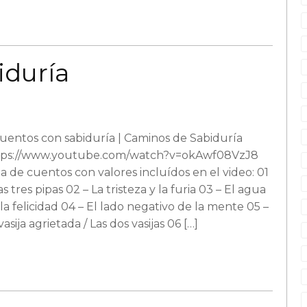
iduría
uentos con sabiduría | Caminos de Sabiduría
tps://www.youtube.com/watch?v=okAwf08VzJ8
ta de cuentos con valores incluídos en el video: 01
as tres pipas 02 – La tristeza y la furia 03 – El agua
la felicidad 04 – El lado negativo de la mente 05 –
vasija agrietada / Las dos vasijas 06 […]