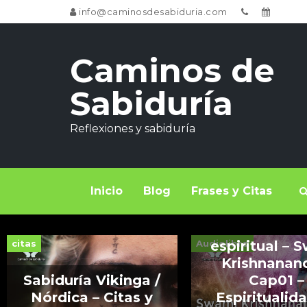
info@caminosdesabiduria.com
Caminos de
Sabiduría
Reflexiones y sabiduría
Inicio
Blog
Frases y Citas
Verdadera 
citas
Audiolibro
espiritual – 
Krishnanan
Sabiduría Vikinga /
Cap01 –
Nórdica – Citas y
Espiritualid