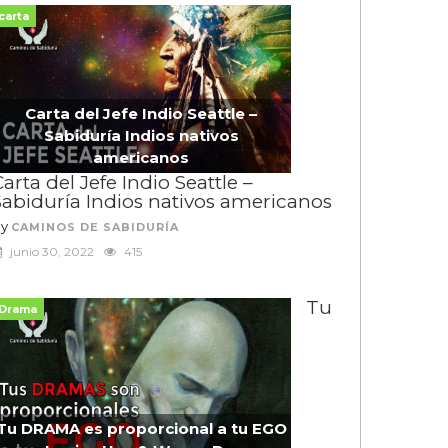
carta
Carta del Jefe Indio Seattle –
Sabiduría Indios nativos
americanos
arta del Jefe Indio Seattle –
Sabiduría Indios nativos americanos
By
CAMINOS DE SABIDURÍA
junio 30, 2022
415
Tu
Drama
Tu DRAMA es proporcional a tu EGO