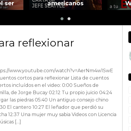
l ser
americanos
W
ara reflexionar
tps://www.youtube.com/watch?v=AerNm4w1SwE
uentos cortos para reflexionar Lista de cuentos
rtos incluídos en el video: 0:00 Sueños de
illa, de Jorge Bucay 02:12 Tu propio juicio 04:24
gar las piedras 05:40 Un antiguo consejo chino
30 El cantero 10:27 El leñador que perdió su
ha 12:37 Una mujer muy sabia Videos con Licencia
úsicas […]