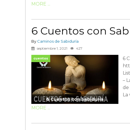
MORE ...
6 Cuentos con Sab
By
Caminos de Sabiduría
septiembre 1, 2021
427
6 C
cuentos
ht
Lis
– L
de 
La 
6 Cuentos con Sabiduría
MORE ...