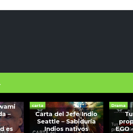
vida
carta
Drama
Swami
da –
Carta del Jefe Indio
Tu
Seattle – Sabiduría
prop
ad es
Indios nativos
EGO –