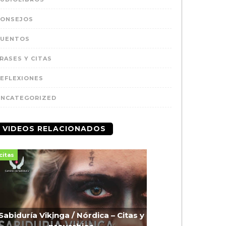
CONSEJOS
CUENTOS
RASES Y CITAS
EFLEXIONES
UNCATEGORIZED
VIDEOS RELACIONADOS
citas
Sabiduría Vikinga / Nórdica – Citas y