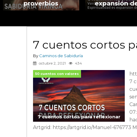
proverbios
expansión de
7 cuentos cortos p
By
Caminos de Sabiduría
octubre 2, 2021
434
ht
50 cuentos con valores
7 c
cue
sem
Car
07:
7 cuentos cortos para reflexionar
hac
Artgrid: https://artgrid.io/Manuel-676773 M