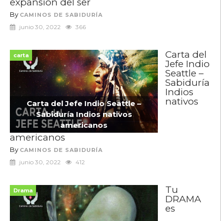
expansión del ser
By
CAMINOS DE SABIDURÍA
junio 30, 2022
366
Carta del
carta
Jefe Indio
Seattle –
Sabiduría
Indios
nativos
Carta del Jefe Indio Seattle –
Sabiduría Indios nativos
americanos
americanos
By
CAMINOS DE SABIDURÍA
junio 30, 2022
412
Tu
Drama
DRAMA
es