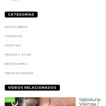
CATEGORÍAS
AUDIOLIBROS
CONSEJOS
CUENTOS
FRASES Y CITAS
REFLEXIONES
UNCATEGORIZED
VIDEOS RELACIONADOS
Sabiduría
citas
Vikinga /