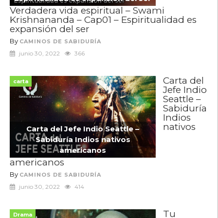
Verdadera vida espiritual – Swami
Krishnananda – Cap01 – Espiritualidad es
expansión del ser
By
CAMINOS DE SABIDURÍA
junio 30, 2022
366
Carta del
carta
Jefe Indio
Seattle –
Sabiduría
Indios
nativos
Carta del Jefe Indio Seattle –
Sabiduría Indios nativos
americanos
americanos
By
CAMINOS DE SABIDURÍA
junio 30, 2022
414
Tu
Drama