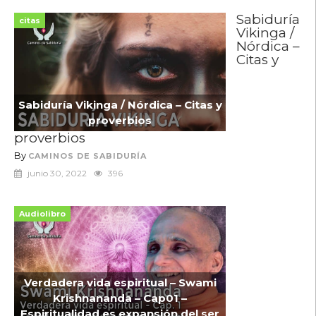
Sabiduría
citas
Vikinga /
Nórdica –
Citas y
Sabiduría Vikinga / Nórdica – Citas y
proverbios
proverbios
By
CAMINOS DE SABIDURÍA
junio 30, 2022
396
Audiolibro
Verdadera vida espiritual – Swami
Krishnananda – Cap01 –
Espiritualidad es expansión del ser