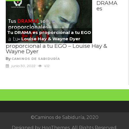
DRAMA
es
Tu DRAMA es proporcional a tu EGO
– Louise Hay & Wayne Dyer
proporcional a tu EGO – Louise Hay &
Wayne Dyer
By
CAMINOS DE SABIDURÍA
junio 30, 2022
412
©Caminos de Sabiduría, 2020
Designed by
HooThemes
. All Rights Reserved.