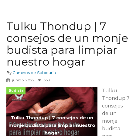
Tulku Thondup | 7
consejos de un monje
budista para limpiar
nuestro hogar
By
Caminos de Sabiduría
junio 5, 2022
358
Tulku
Budista
Thondup 7
consejos
de un
Tulku Thondup | 7 consejos de un
monje
monje budista para limpiar nuestro
budista
hogar