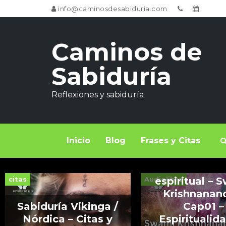
info@caminosdesabiduria.com
Caminos de
Sabiduría
Reflexiones y sabiduría
Inicio
Blog
Frases y Citas
Verdadera 
citas
Audiolibro
espiritual – 
Krishnanan
Sabiduría Vikinga /
Cap01 –
Nórdica – Citas y
Espiritualid