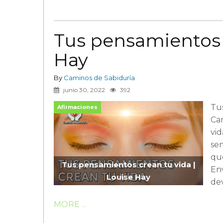
Tus pensamientos c
Hay
By
Caminos de Sabiduría
junio 30, 2022
392
Tus
Afirmaciones
Cam
vid
sen
qu
Tus pensamientos crean tu vida |
Env
Louise Hay
dev
MORE ...