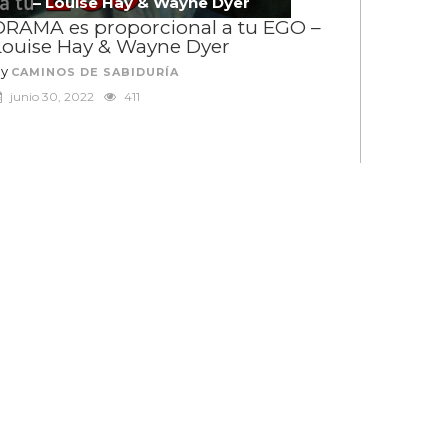
– Louise Hay & Wayne Dyer
DRAMA es proporcional a tu EGO –
Louise Hay & Wayne Dyer
By
CAMINOS DE SABIDURÍA
junio 30, 2022
411