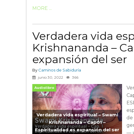
MORE ...
Verdadera vida esp
Krishnananda – Cap
expansión del ser
By
Caminos de Sabiduría
junio 30, 2022
366
Ver
Audiolibro
Cap
ES
esp
Verdadera vida espiritual – Swami
de
Krishnananda – Cap01 –
gen
Espiritualidad es expansión del ser
— u