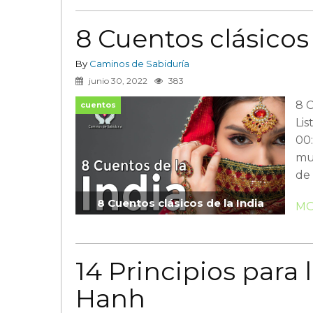
8 Cuentos clásicos
By
Caminos de Sabiduría
junio 30, 2022
383
8 C
cuentos
Lis
00
mu
de 
8 Cuentos clásicos de la India
MOR
14 Principios para 
Hanh