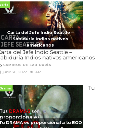
carta
Carta del Jefe Indio Seattle –
Sabiduría Indios nativos
americanos
arta del Jefe Indio Seattle –
Sabiduría Indios nativos americanos
By
CAMINOS DE SABIDURÍA
junio 30, 2022
412
Tu
Drama
Tu DRAMA es proporcional a tu EGO