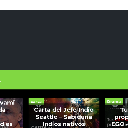
vida
carta
Drama
Swami
da –
Carta del Jefe Indio
Tu
Seattle – Sabiduría
prop
ad es
Indios nativos
EGO –