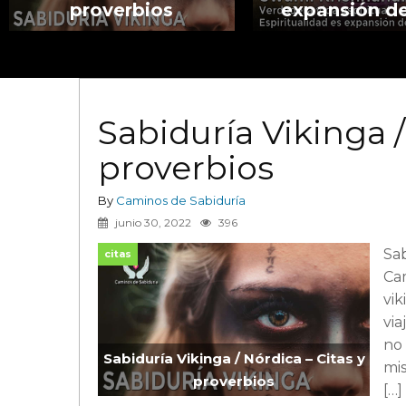
proverbios
expansión de
Sabiduría Vikinga /
proverbios
By
Caminos de Sabiduría
junio 30, 2022
396
Sab
citas
Cam
vik
via
no 
Sabiduría Vikinga / Nórdica – Citas y
mi
proverbios
[…]