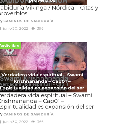
proverbios
abiduría Vikinga / Nórdica – Citas y
proverbios
By
CAMINOS DE SABIDURÍA
junio 30, 2022
396
Audiolibro
Verdadera vida espiritual – Swami
Krishnananda – Cap01 –
Espiritualidad es expansión del ser
Verdadera vida espiritual – Swami
Krishnananda – Cap01 –
spiritualidad es expansión del ser
By
CAMINOS DE SABIDURÍA
junio 30, 2022
366