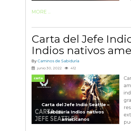
MORE ...
Carta del Jefe Indio
Indios nativos am
By
Caminos de Sabiduría
junio 30, 2022
412
Car
carta
am
ind
gra
Carta del Jefe Indio Seattle –
res
Sabiduría Indios nativos
ext
americanos
pu