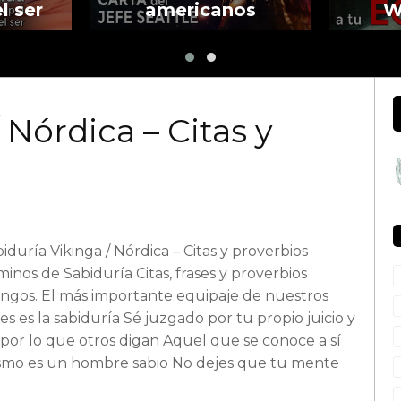
l ser
americanos
W
 Nórdica – Citas y
iduría Vikinga / Nórdica – Citas y proverbios
inos de Sabiduría Citas, frases y proverbios
ingos. El más importante equipaje de nuestros
jes es la sabiduría Sé juzgado por tu propio juicio y
por lo que otros digan Aquel que se conoce a sí
smo es un hombre sabio No dejes que tu mente