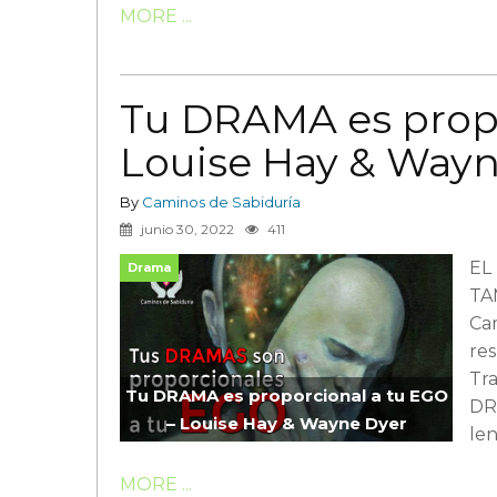
MORE ...
Tu DRAMA es propo
Louise Hay & Wayn
By
Caminos de Sabiduría
junio 30, 2022
411
EL
Drama
TA
Cam
res
Tra
Tu DRAMA es proporcional a tu EGO
DR
– Louise Hay & Wayne Dyer
le
MORE ...