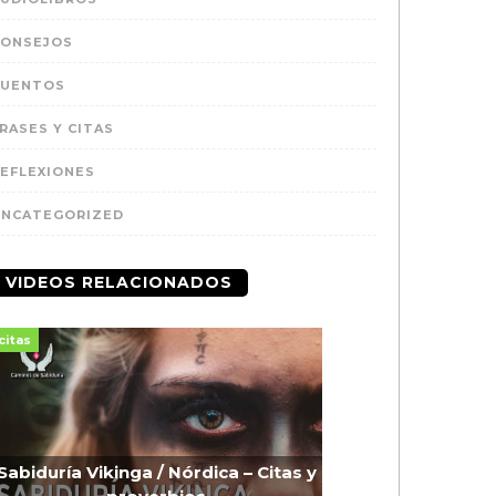
CONSEJOS
CUENTOS
RASES Y CITAS
EFLEXIONES
UNCATEGORIZED
VIDEOS RELACIONADOS
citas
Sabiduría Vikinga / Nórdica – Citas y