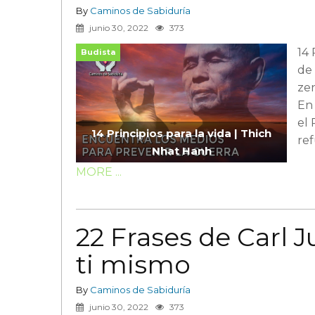
By
Caminos de Sabiduría
junio 30, 2022
373
14 
Budista
de
zen
En
el 
14 Principios para la vida | Thich
ref
Nhat Hanh
MORE ...
22 Frases de Carl 
ti mismo
By
Caminos de Sabiduría
junio 30, 2022
373