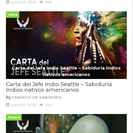
junio 30, 2022
366
carta
Carta del Jefe Indio Seattle – Sabiduría Indios
nativos americanos
Carta del Jefe Indio Seattle – Sabiduría
Indios nativos americanos
By
CAMINOS DE SABIDURÍA
junio 30, 2022
414
Drama