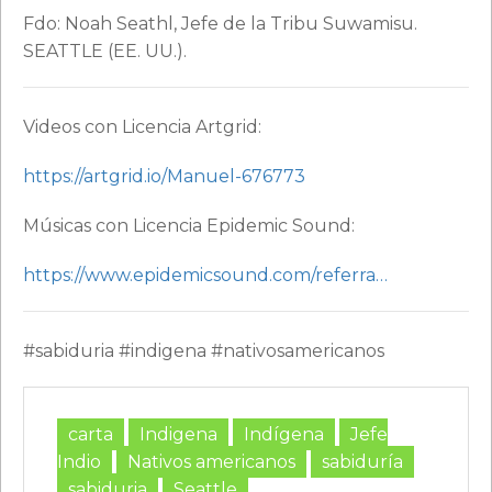
Fdo: Noah Seathl, Jefe de la Tribu Suwamisu.
SEATTLE (EE. UU.).
Videos con Licencia Artgrid:
https://artgrid.io/Manuel-676773
Músicas con Licencia Epidemic Sound:
https://www.epidemicsound.com/referra…
#sabiduria #indigena #nativosamericanos
carta
Indigena
Indígena
Jefe
Indio
Nativos americanos
sabiduría
sabiduria
Seattle