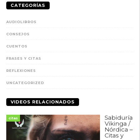
CATEGORÍAS
AUDIOLIBROS
CONSEJOS
CUENTOS
FRASES Y CITAS
REFLEXIONES
UNCATEGORIZED
VIDEOS RELACIONADOS
Sabiduría
citas
Vikinga /
Nórdica –
Citas y