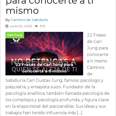
para conocerte a ti
mismo
By
Caminos de Sabiduría
junio 30, 2022
373
22 Frases
Carl Jung
de Carl
Jung para
conocerte
a ti mismo
22 Frases de Carl Jung para
Caminos
conocerte a ti mismo
de
Sabiduría Carl Gustav Jung, famoso psicólogo y
psiquiatra, y ensayista suizo. Fundador de la
psicología analítica, también llamada psicología de
los complejos y psicología profunda, y figura clave
en la etapa inicial del psicoanálisis. Sus ideas y sus
trabajos han tenido influencia más […]