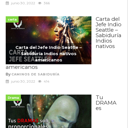
junio 30, 2022
366
Carta del
carta
Jefe Indio
Seattle –
Sabiduría
Indios
nativos
Carta del Jefe Indio Seattle –
Sabiduría Indios nativos
americanos
americanos
By
CAMINOS DE SABIDURÍA
junio 30, 2022
414
Tu
Drama
DRAMA
es