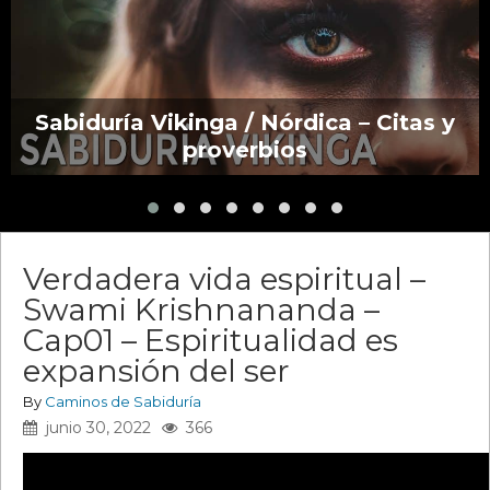
Sabiduría Vikinga / Nórdica – Citas y
proverbios
Verdadera vida espiritual –
Swami Krishnananda –
Cap01 – Espiritualidad es
expansión del ser
By
Caminos de Sabiduría
junio 30, 2022
366