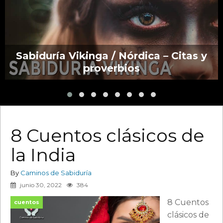
Sabiduría Vikinga / Nórdica – Citas y
proverbios
8 Cuentos clásicos de
la India
By
Caminos de Sabiduría
junio 30, 2022
384
8 Cuentos
cuentos
clásicos de