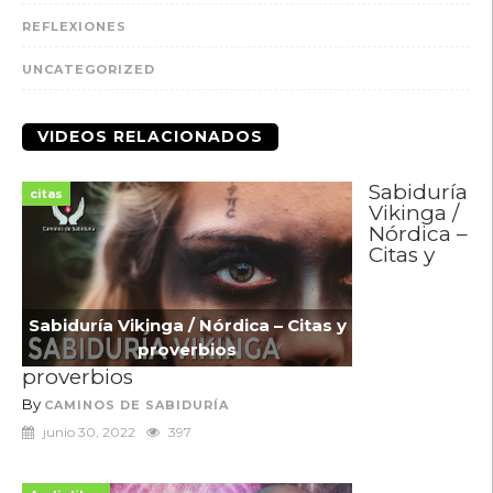
REFLEXIONES
UNCATEGORIZED
VIDEOS RELACIONADOS
Sabiduría
citas
Vikinga /
Nórdica –
Citas y
Sabiduría Vikinga / Nórdica – Citas y
proverbios
proverbios
By
CAMINOS DE SABIDURÍA
junio 30, 2022
397