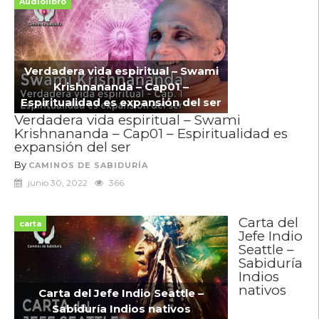
Audiolibro
Verdadera vida espiritual – Swami
Krishnananda – Cap01 –
Espiritualidad es expansión del ser
Verdadera vida espiritual – Swami
Krishnananda – Cap01 – Espiritualidad es
expansión del ser
By
CAMINOS DE SABIDURÍA
junio 30, 2022
366
Carta del
carta
Jefe Indio
Seattle –
Sabiduría
Indios
nativos
Carta del Jefe Indio Seattle –
Sabiduría Indios nativos